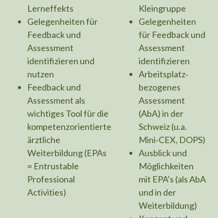
Lerneffekts
Kleingruppe
Gelegenheiten für
Gelegenheiten
Feedback und
für Feedback und
Assessment
Assessment
identifizieren und
identifizieren
nutzen
Arbeitsplatz‐
Feedback und
bezogenes
Assessment als
Assessment
wichtiges Tool für die
(AbA) in der
kompetenzorientierte
Schweiz (u.a.
ärztliche
Mini‐CEX, DOPS)
Weiterbildung (EPAs
Ausblick und
= Entrustable
Möglichkeiten
Professional
mit EPA’s (als AbA
Activities)
und in der
Weiterbildung)