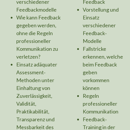
verschiedener
Feedback
Feedbackmodelle
Vorstellung und
Wie kann Feedback
Einsatz
gegeben werden,
verschiedener
ohne die Regeln
Feedback‐
professioneller
Modelle
Kommunikation zu
Fallstricke
verletzen?
erkennen, welche
Einsatz adäquater
beim Feedback
Assessment‐
geben
Methoden unter
vorkommen
Einhaltung von
können
Zuverlässigkeit,
Regeln
Validität,
professioneller
Praktikabilität,
Kommunikation
Transparenz und
Feedback‐
Messbarkeit des
Training in der