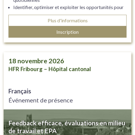
Identifier, optimiser et exploiter les opportunités pour
l’enseignement et l’apprentissage en milieu clinique
Plus d'informations
Appliquer des stratégies efficaces pour évaluer son
rôle d’enseignant·e clinicien·ne
Inscription
18
novembre 2026
HFR Fribourg – Hôpital cantonal
Français
Événement de présence
Feedback efficace, évaluations en milieu
de travail et EPA