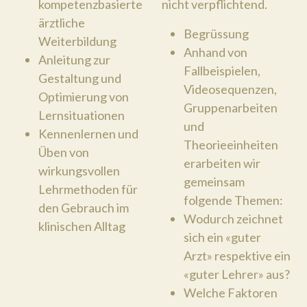
kompetenzbasierte
nicht verpflichtend.
ärztliche
Begrüssung
Weiterbildung
Anhand von
Anleitung zur
Fallbeispielen,
Gestaltung und
Videosequenzen,
Optimierung von
Gruppenarbeiten
Lernsituationen
und
Kennenlernen und
Theorieeinheiten
Üben von
erarbeiten wir
wirkungsvollen
gemeinsam
Lehrmethoden für
folgende Themen:
den Gebrauch im
Wodurch zeichnet
klinischen Alltag
sich ein «guter
Arzt» respektive ein
«guter Lehrer» aus?
Welche Faktoren