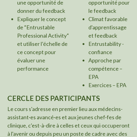
une opportunité de
opportunité pour
donner du feedback
le feedback
Expliquer le concept
Climat favorable
de “Entrustable
d'apprentissage
Professional Activity”
et feedback
et utiliser l’échelle de
Entrustability -
ce concept pour
confiance
évaluer une
Approche par
performance
compétence –
EPA
Exercices – EPA
CERCLE DES PARTICIPANTS
Le cours s'adresse en premier lieu aux médecins-
assistant·es avancé·es et aux jeunes chef·fes de
clinique, c'est-à-dire à celles et ceux qui occuperont
à l'avenir ou depuis peu un poste de cadre avec des