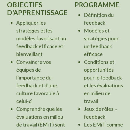
OBJECTIFS
PROGRAMME
D'APPRENTISSAGE
Définition du
Appliquer les
feedback
stratégies et les
Modèles et
modèles favorisant un
stratégies pour
feedback efficace et
un feedback
bienveillant
efficace
Convaincre vos
Conditions et
équipes de
opportunités
l’importance du
pour le feedback
feedback et d'une
et les évaluations
culture favorable à
en milieu de
celui-ci
travail
Comprendre que les
Jeux de rôles –
évaluations en milieu
feedback
de travail (EMiT) sont
Les EMiT comme