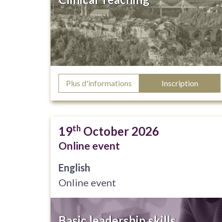
Plus d'informations
Inscription
th
19
October 2026
Online event
English
Online event
Basic leadership skills