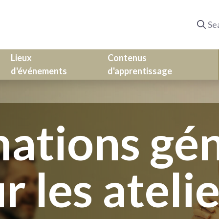
Lieux
Contenus
d'événements
d'apprentissage
ations gé
r les ateli