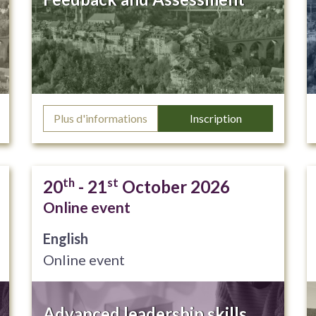
Plus d'informations
Inscription
th
st
20
- 21
October 2026
Online event
English
Online event
Advanced leadership skills