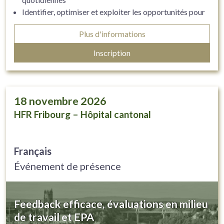
Identifier, optimiser et exploiter les opportunités pour
l’enseignement et l’apprentissage en milieu clinique
Plus d'informations
Appliquer des stratégies efficaces pour évaluer son
rôle d’enseignant·e clinicien·ne
Inscription
18
novembre 2026
HFR Fribourg – Hôpital cantonal
Français
Événement de présence
Feedback efficace, évaluations en milieu
de travail et EPA