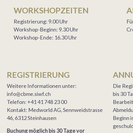
WORKSHOPZEITEN
A
Registrierung: 9.00 Uhr
Fü
Workshop-Beginn: 9.30 Uhr
Cr
Workshop-Ende: 16.30 Uhr
REGISTRIERUNG
ANN
Weitere Informationen unter:
Die Regi
info@cbme.siwf.ch
bis 30 T
Telefon: +41 41 748 23 00
Bearbei
Kontakt: Medworld AG, Sennweidstrasse
Abmeldu
46, 6312 Steinhausen
Beginn 
geschuld
Buchung möglich bis 30 Tage vor