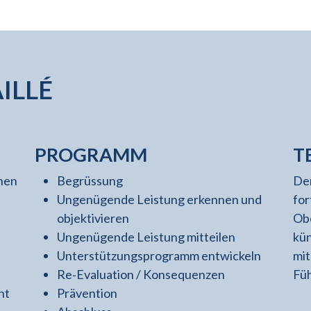
ILLÉ
PROGRAMM
T
enen
Begrüssung
Der
Ungenügende Leistung erkennen und
for
objektivieren
Obe
Ungenügende Leistung mitteilen
kün
Unterstützungsprogramm entwickeln
mit
Re‐Evaluation / Konsequenzen
Fü
ht
Prävention