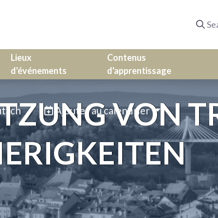
Lieux
Contenus
d'événements
d'apprentissage
TZUNG VON T
tsch
Ajouter au calendrier
IERIGKEITEN