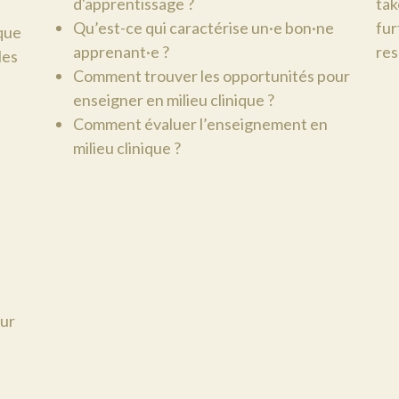
d'apprentissage ?
tak
Qu’est-ce qui caractérise un·e bon·ne
fur
ique
apprenant·e ?
res
les
Comment trouver les opportunités pour
enseigner en milieu clinique ?
Comment évaluer l’enseignement en
milieu clinique ?
our