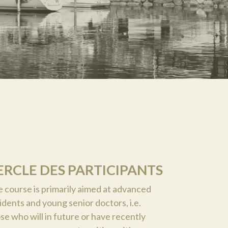
ERCLE DES PARTICIPANTS
 course is primarily aimed at advanced
idents and young senior doctors, i.e.
se who will in future or have recently