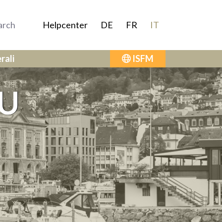
Helpcenter
DE
FR
IT
rali
ISFM
EU