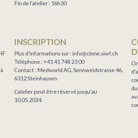
Fin de l'atelier : 16h30
INSCRIPTION
C
D
CHF
Plus d'informations sur : info@cbme.siwf.ch
Téléphone : +41 41 748 23 00
L'i
 à
Contact : Medworld AG, Sennweidstrasse 46,
d'
6312 Steinhausen
co
du
L'atelier peut être réservé jusqu'au
ava
10.05.2024.
co