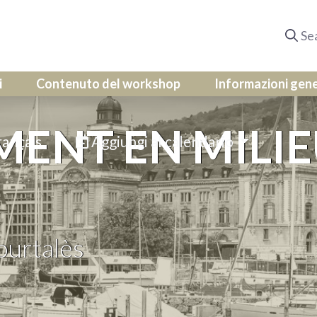
i
Contenuto del workshop
Informazioni gene
MENT EN MILI
ançais
Aggiungi al calendario
ourtalès