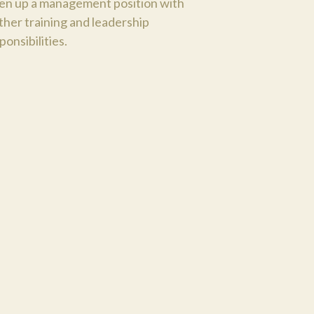
en up a management position with
ther training and leadership
ponsibilities.