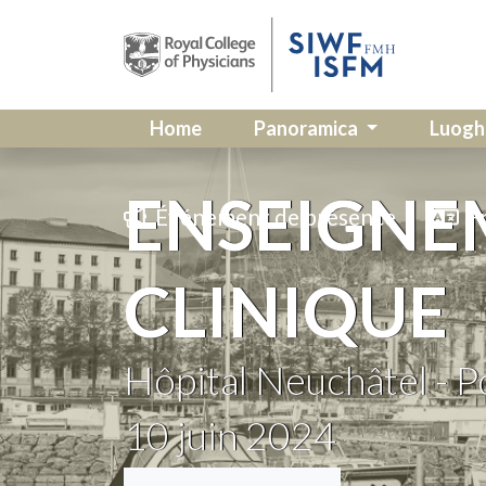
Home
Panoramica
Luogh
ENSEIGNE
Événement de présence
Fr
CLINIQUE
Hôpital Neuchâtel - P
10
juin 2024