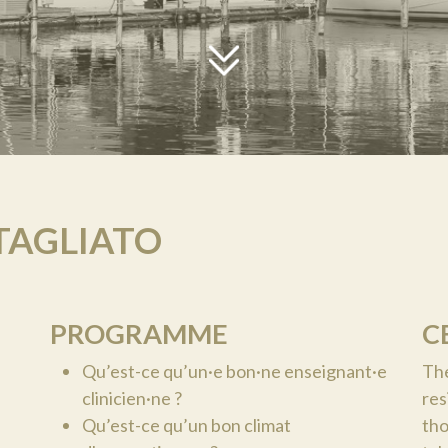
AGLIATO
PROGRAMME
C
Qu’est-ce qu’un·e bon·ne enseignant·e
The
clinicien·ne ?
res
Qu’est-ce qu’un bon climat
tho