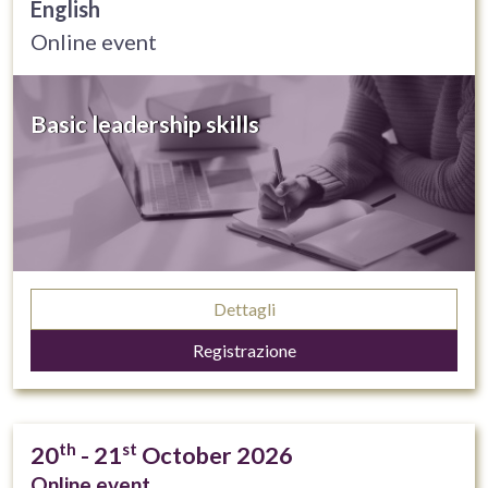
English
Online event
Basic leadership skills
Dettagli
Registrazione
th
st
20
- 21
October 2026
Online event