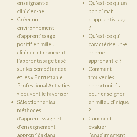
enseignant·e
Qu’est-ce qu’un
clinicien·ne
bon climat
Créer un
d'apprentissage
environnement
?
d'apprentissage
Qu’est-ce qui
positif en milieu
caractérise un·e
clinique et comment
bon·ne
l’apprentissage basé
apprenant·e ?
sur les compétences
Comment
et les « Entrustable
trouver les
Professional Activities
opportunités
» peuvent le favoriser
pour enseigner
Sélectionner les
en milieu clinique
méthodes
?
d'apprentissage et
Comment
d'enseignement
évaluer
appropriés dans
l’enseignement