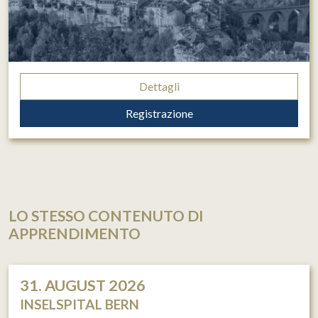
Dettagli
Registrazione
LO STESSO CONTENUTO DI
APPRENDIMENTO
31. AUGUST 2026
INSELSPITAL BERN