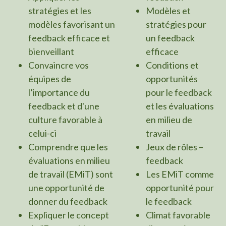
stratégies et les
Modèles et
modèles favorisant un
stratégies pour
feedback efficace et
un feedback
bienveillant
efficace
Convaincre vos
Conditions et
équipes de
opportunités
l’importance du
pour le feedback
feedback et d'une
et les évaluations
culture favorable à
en milieu de
celui-ci
travail
Comprendre que les
Jeux de rôles –
évaluations en milieu
feedback
de travail (EMiT) sont
Les EMiT comme
une opportunité de
opportunité pour
donner du feedback
le feedback
Expliquer le concept
Climat favorable