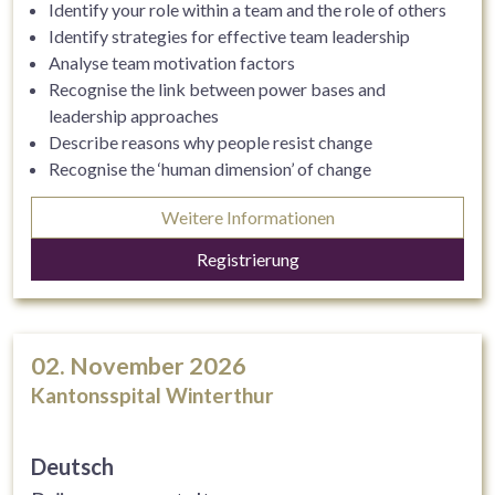
Identify your role within a team and the role of others
Identify strategies for effective team leadership
Analyse team motivation factors
Recognise the link between power bases and
leadership approaches
Describe reasons why people resist change
Recognise the ‘human dimension’ of change
Consider a model for managing change
Weitere Informationen
Develop strategies for leading and managing
organisational change
Registrierung
Create a personal leadership development plan
02. November 2026
Kantonsspital Winterthur
Deutsch