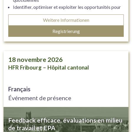
Identifier, optimiser et exploiter les opportunités pour
l’enseignement et l’apprentissage en milieu clinique
Weitere Informationen
Appliquer des stratégies efficaces pour évaluer son
rôle d’enseignant·e clinicien·ne
Registrierung
18
novembre 2026
HFR Fribourg – Hôpital cantonal
Français
Événement de présence
Feedback efficace, évaluations en milieu
de travail et EPA