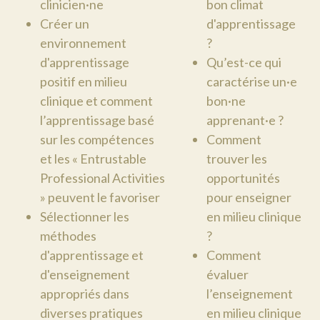
clinicien·ne
bon climat
Créer un
d'apprentissage
environnement
?
d'apprentissage
Qu’est-ce qui
positif en milieu
caractérise un·e
clinique et comment
bon·ne
l’apprentissage basé
apprenant·e ?
sur les compétences
Comment
et les « Entrustable
trouver les
Professional Activities
opportunités
» peuvent le favoriser
pour enseigner
Sélectionner les
en milieu clinique
méthodes
?
d'apprentissage et
Comment
d'enseignement
évaluer
appropriés dans
l’enseignement
diverses pratiques
en milieu clinique