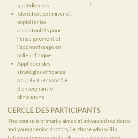
quotidiennes
?
Identifier, optimiser et
exploiter les
opportunités pour
l’enseignement et
l’apprentissage en
milieu clinique
Appliquer des
stratégies efficaces
pour évaluer son rôle
d'enseignant·e
clinicien·ne
CERCLE DES PARTICIPANTS
The course is primarily aimed at advanced residents
and young senior doctors, i.e. those who will in
future or have recently taken up a management