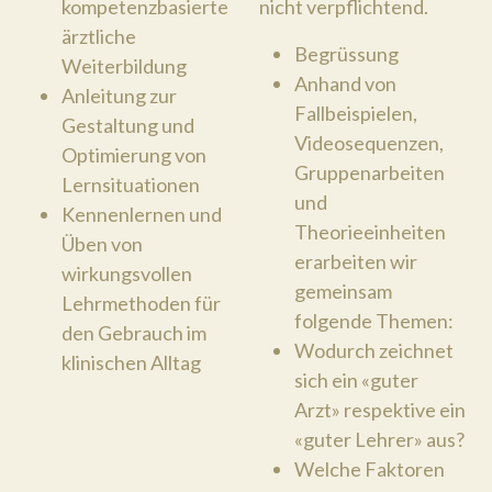
kompetenzbasierte
nicht verpflichtend.
ärztliche
Begrüssung
Weiterbildung
Anhand von
Anleitung zur
Fallbeispielen,
Gestaltung und
Videosequenzen,
Optimierung von
Gruppenarbeiten
Lernsituationen
und
Kennenlernen und
Theorieeinheiten
Üben von
erarbeiten wir
wirkungsvollen
gemeinsam
Lehrmethoden für
folgende Themen:
den Gebrauch im
Wodurch zeichnet
klinischen Alltag
sich ein «guter
Arzt» respektive ein
«guter Lehrer» aus?
Welche Faktoren