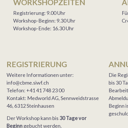
WORKSHOPZEITEN
A
Registrierung: 9.00 Uhr
Fü
Workshop-Beginn: 9.30 Uhr
Cr
Workshop-Ende: 16.30 Uhr
REGISTRIERUNG
ANN
Weitere Informationen unter:
Die Regi
info@cbme.siwf.ch
bis 30 T
Telefon: +41 41 748 23 00
Bearbei
Kontakt: Medworld AG, Sennweidstrasse
Abmeldu
46, 6312 Steinhausen
Beginn 
geschuld
Der Workshop kann bis
30 Tage vor
Beginn
gebucht werden.