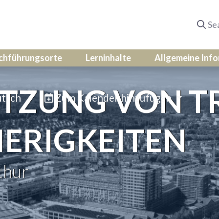
chführungsorte
Lerninhalte
Allgemeine Inf
TZUNG VON T
tsch
Zum Kalender hinzufügen
IERIGKEITEN
thur