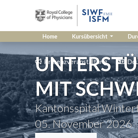
Home
Kursübersicht
Dur
UNTERSTÜ
Präsenzveranstaltung
Deu
MIT SCHW
Kantonsspital Winter
05. November 2026