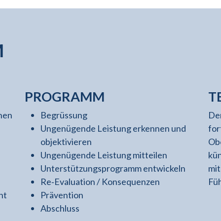
M
PROGRAMM
T
enen
Begrüssung
Der
Ungenügende Leistung erkennen und
for
objektivieren
Obe
Ungenügende Leistung mitteilen
kün
Unterstützungsprogramm entwickeln
mit
Re‐Evaluation / Konsequenzen
Fü
ht
Prävention
Abschluss