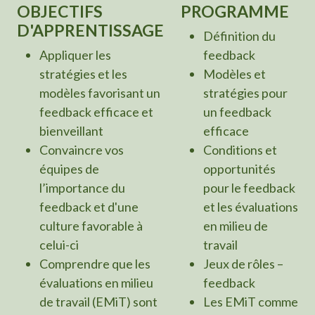
OBJECTIFS
PROGRAMME
D'APPRENTISSAGE
Définition du
Appliquer les
feedback
stratégies et les
Modèles et
modèles favorisant un
stratégies pour
feedback efficace et
un feedback
bienveillant
efficace
Convaincre vos
Conditions et
équipes de
opportunités
l’importance du
pour le feedback
feedback et d'une
et les évaluations
culture favorable à
en milieu de
celui-ci
travail
Comprendre que les
Jeux de rôles –
évaluations en milieu
feedback
de travail (EMiT) sont
Les EMiT comme