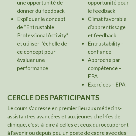
une opportunité de
opportunité pour
donner du feedback
le feedback
Expliquer le concept
Climat favorable
de “Entrustable
d'apprentissage
Professional Activity”
et feedback
et utiliser l’échelle de
Entrustability -
ce concept pour
confiance
évaluer une
Approche par
performance
compétence –
EPA
Exercices – EPA
CERCLE DES PARTICIPANTS
Le cours s'adresse en premier lieu aux médecins-
assistant·es avancé·es et aux jeunes chef·fes de
clinique, c'est-à-dire à celles et ceux qui occuperont
à l'avenir ou depuis peu un poste de cadre avec des