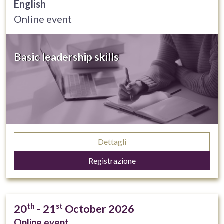
English
Online event
Basic leadership skills
Dettagli
Registrazione
th
st
20
- 21
October 2026
Online event