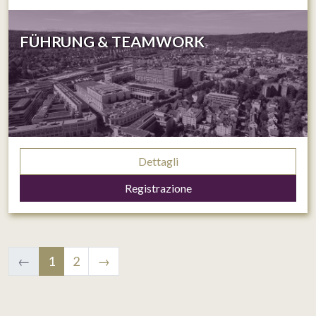
FÜHRUNG & TEAMWORK
Dettagli
Registrazione
←
1
2
→