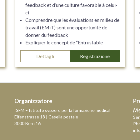
feedback et d’une culture favorable à celui-
ci
Comprendre que les évaluations en milieu de
travail (EMiT) sont une opportunité de
donner du feedback
Expliquer le concept de “Entrustable
Professional Activity” et utiliser l’échelle de
Dettagli
Registrazione
ce concept pour évaluer une performance
Organizzatore
Pr
ISFM – Istituto svizzero per la formazione medical
Elfenstrasse 18 | Casella postale
Sen
3000 Bern 16
Ph
inf