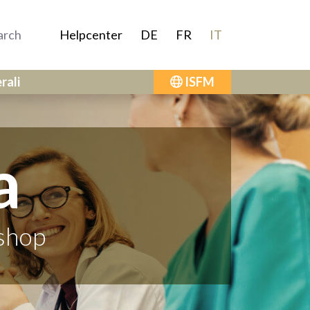
Helpcenter
DE
FR
IT
rali
ISFM
a
shop